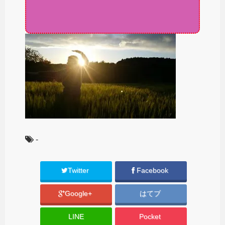
-
Twitter
Facebook
Google+
はてブ
LINE
Pocket