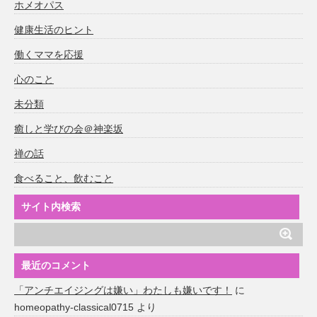
ホメオパス
健康生活のヒント
働くママを応援
心のこと
未分類
癒しと学びの会＠神楽坂
禅の話
食べること、飲むこと
サイト内検索
最近のコメント
「アンチエイジングは嫌い」わたしも嫌いです！
に
homeopathy-classical0715
より