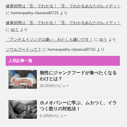
健康状態は「舌」でわかる！「舌」でわかるあなたのレメディ！
に
homeopathy-classical0715
より
健康状態は「舌」でわかる！「舌」でわかるあなたのレメディ！
に
ゆう
より
「アンチエイジングは嫌い」わたしも嫌いです！
に
ゆう
より
ソウルフードって？
に
homeopathy-classical0715
より
人気記事一覧
無性にジャンクフードが食べたくなる
わけとは？
26,555件のビュー
ホメオパシーに学ぶ、ムカつく、イラ
つく怒りの対処法！
6,165件のビュー