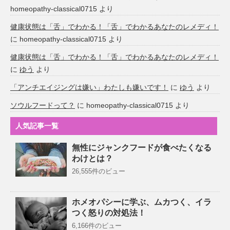
homeopathy-classical0715
より
健康状態は「舌」でわかる！「舌」でわかるあなたのレメディ！
に
homeopathy-classical0715
より
健康状態は「舌」でわかる！「舌」でわかるあなたのレメディ！
に
ゆう
より
「アンチエイジングは嫌い」わたしも嫌いです！
に
ゆう
より
ソウルフードって？
に
homeopathy-classical0715
より
人気記事一覧
無性にジャンクフードが食べたくなる
わけとは？
26,555件のビュー
ホメオパシーに学ぶ、ムカつく、イラ
つく怒りの対処法！
6,166件のビュー