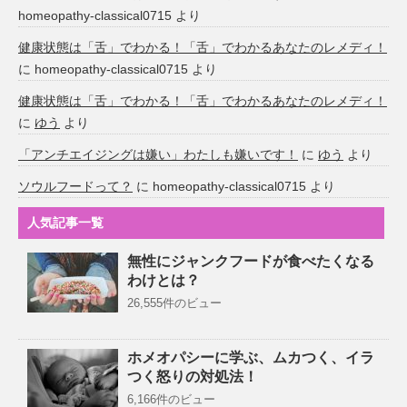
homeopathy-classical0715
より
健康状態は「舌」でわかる！「舌」でわかるあなたのレメディ！
に
homeopathy-classical0715
より
健康状態は「舌」でわかる！「舌」でわかるあなたのレメディ！
に
ゆう
より
「アンチエイジングは嫌い」わたしも嫌いです！
に
ゆう
より
ソウルフードって？
に
homeopathy-classical0715
より
人気記事一覧
無性にジャンクフードが食べたくなる
わけとは？
26,555件のビュー
ホメオパシーに学ぶ、ムカつく、イラ
つく怒りの対処法！
6,166件のビュー