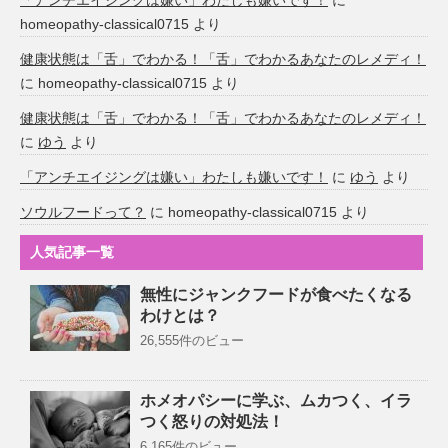
homeopathy-classical0715
より
健康状態は「舌」でわかる！「舌」でわかるあなたのレメディ！
に
homeopathy-classical0715
より
健康状態は「舌」でわかる！「舌」でわかるあなたのレメディ！
に
ゆう
より
「アンチエイジングは嫌い」わたしも嫌いです！
に
ゆう
より
ソウルフードって？
に
homeopathy-classical0715
より
人気記事一覧
無性にジャンクフードが食べたくなる
わけとは？
26,555件のビュー
ホメオパシーに学ぶ、ムカつく、イラ
つく怒りの対処法！
6,165件のビュー