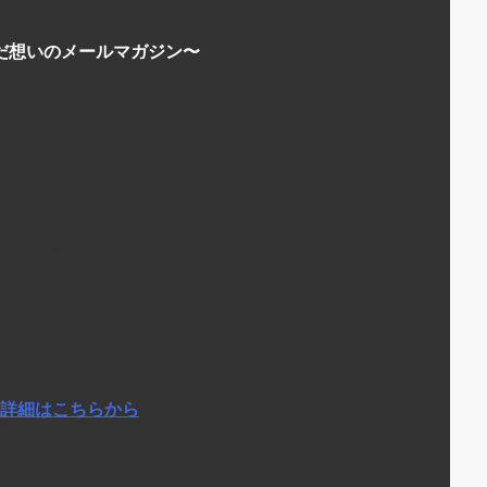
だ想いのメールマガジン〜
にか毎日が元気で楽しくなる
でナチュラルな暮らし方を
ーの学校を運営している経験から
日少しずつやっていることなど
な情報をお伝えしています
詳細はこちらから