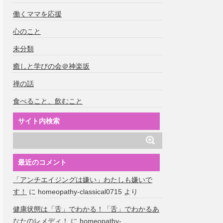
働くママを応援
心のこと
未分類
癒しと学びの会＠神楽坂
禅の話
食べること、飲むこと
サイト内検索
最近のコメント
「アンチエイジングは嫌い」わたしも嫌いで
す！
に
homeopathy-classical0715
より
健康状態は「舌」でわかる！「舌」でわかるあ
なたのレメディ！
に
homeopathy-