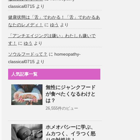
classical0715
より
健康状態は「舌」でわかる！「舌」でわかるあ
なたのレメディ！
に
ゆう
より
「アンチエイジングは嫌い」わたしも嫌いで
す！
に
ゆう
より
ソウルフードって？
に
homeopathy-
classical0715
より
人気記事一覧
無性にジャンクフード
が食べたくなるわけと
は？
26,555件のビュー
ホメオパシーに学ぶ、
ムカつく、イラつく怒