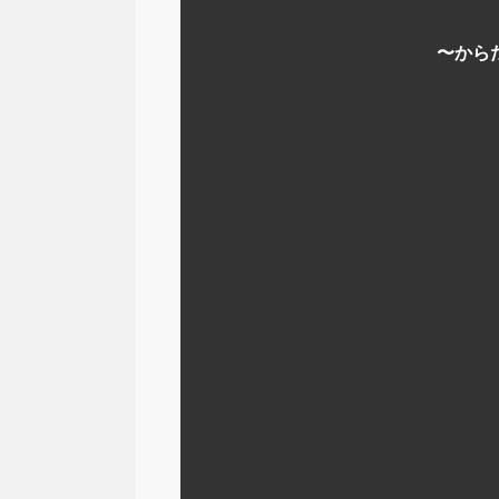
〜から
いつのま
シンプル
ナチュロパシ
わたしが毎
さまざま