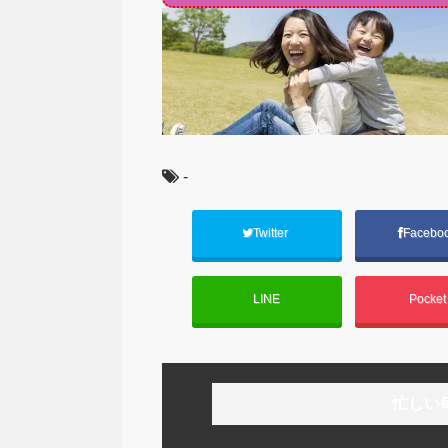
-
Twitter
Facebo
LINE
Pocke
忙しい