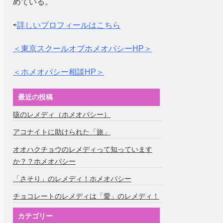
めている。
⇨
詳しいプロフィールはこちら
＜東京スクールオブホメオパシーHP＞
＜ホメオパシー相談HP＞
最近の投稿
咳のレメディ（ホメオパシー）
アコナイトに助けられた「旅」
オオハクチョウのレメディって知っています
か？？ホメオパシー
「さそり」のレメディ！ホメオパシー
チョコレートのレメディは「愛」のレメディ！
カテゴリー