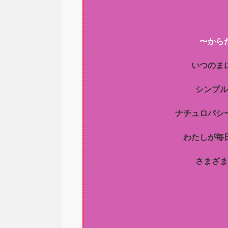
〜から
いつのま
シンプル
ナチュロパシ
わたしが毎
さまざま