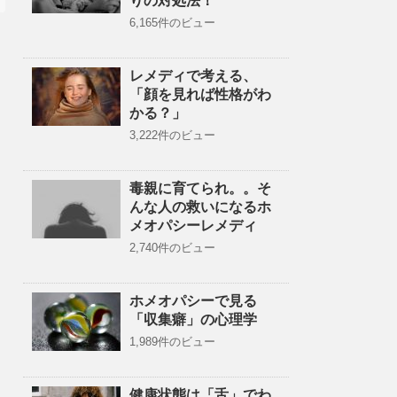
りの対処法！
6,165件のビュー
レメディで考える、
「顔を見れば性格がわ
かる？」
3,222件のビュー
毒親に育てられ。。そ
んな人の救いになるホ
メオパシーレメディ
2,740件のビュー
ホメオパシーで見る
「収集癖」の心理学
1,989件のビュー
健康状態は「舌」でわ