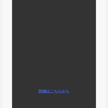
シンプルでナチュラルな暮らし方
を
ナチュロパシーの学校を運営して
いる経験から
わたしが毎日少しずつやっている
ことなど
さまざまな情報をお伝えしていま
す
詳細はこちらから