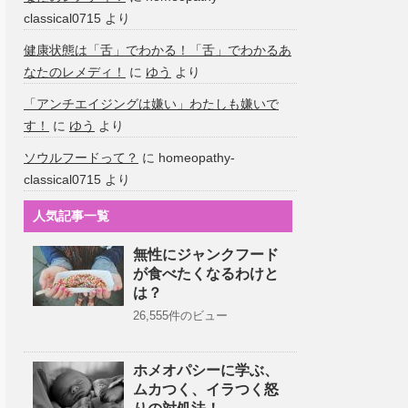
classical0715
より
健康状態は「舌」でわかる！「舌」でわかるあ
なたのレメディ！
に
ゆう
より
「アンチエイジングは嫌い」わたしも嫌いで
す！
に
ゆう
より
ソウルフードって？
に
homeopathy-
classical0715
より
人気記事一覧
無性にジャンクフード
が食べたくなるわけと
は？
26,555件のビュー
ホメオパシーに学ぶ、
ムカつく、イラつく怒