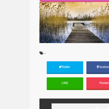
-
Twitter
Facebo
LINE
Pocke
忙しい