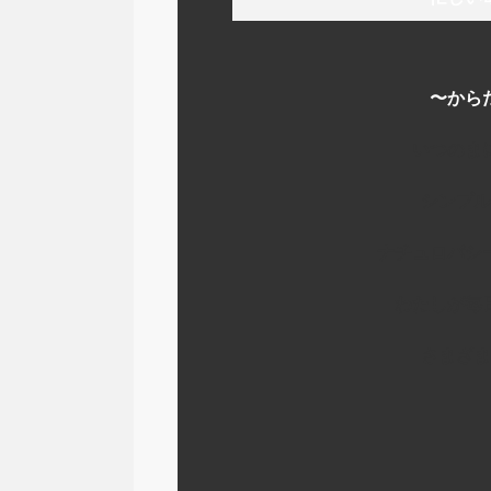
〜から
いつのま
シンプル
ナチュロパシ
わたしが毎
さまざま