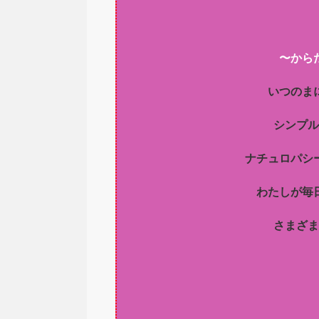
〜から
いつのま
シンプル
ナチュロパシ
わたしが毎
さまざま