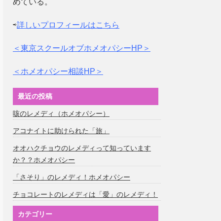
めている。
⇨
詳しいプロフィールはこちら
＜東京スクールオブホメオパシーHP＞
＜ホメオパシー相談HP＞
最近の投稿
咳のレメディ（ホメオパシー）
アコナイトに助けられた「旅」
オオハクチョウのレメディって知っています
か？？ホメオパシー
「さそり」のレメディ！ホメオパシー
チョコレートのレメディは「愛」のレメディ！
カテゴリー