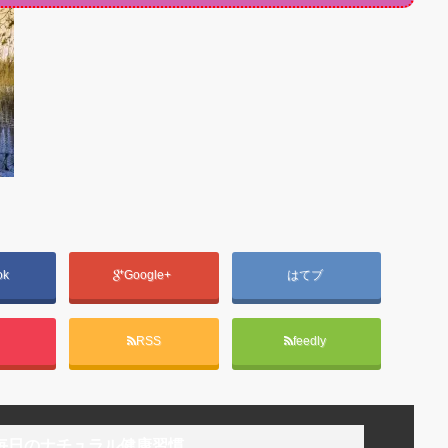
ok
Google+
はてブ
t
RSS
feedly
毎日のナチュラル健康習慣