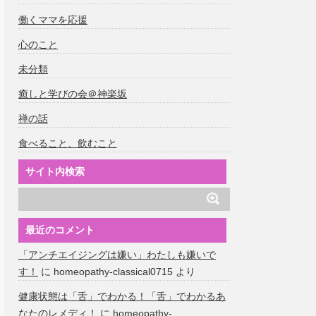
働くママを応援
心のこと
未分類
癒しと学びの会＠神楽坂
禅の話
食べること、飲むこと
サイト内検索
最近のコメント
「アンチエイジングは嫌い」わたしも嫌いで
す！
に
homeopathy-classical0715
より
健康状態は「舌」でわかる！「舌」でわかるあ
なたのレメディ！
に
homeopathy-