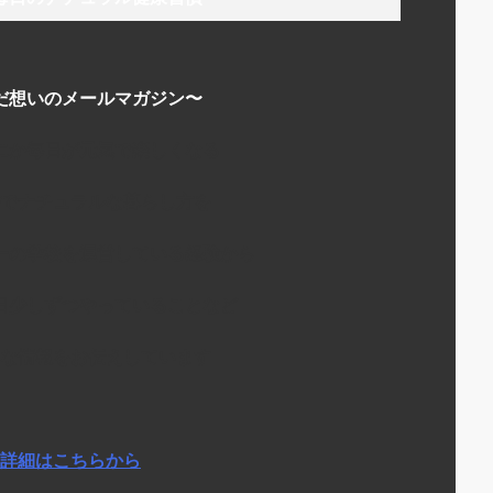
だ想いのメールマガジン〜
にか毎日が元気で楽しくなる
でナチュラルな暮らし方を
ーの学校を運営している経験から
日少しずつやっていることなど
な情報をお伝えしています
詳細はこちらから