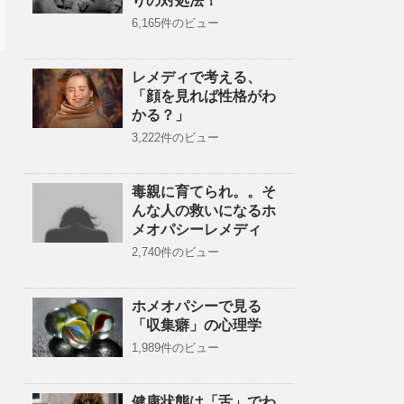
りの対処法！
6,165件のビュー
レメディで考える、
「顔を見れば性格がわ
かる？」
3,222件のビュー
毒親に育てられ。。そ
んな人の救いになるホ
メオパシーレメディ
2,740件のビュー
ホメオパシーで見る
「収集癖」の心理学
1,989件のビュー
健康状態は「舌」でわ