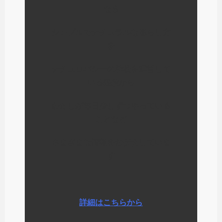
なる
シンプルでナチュラルな暮らし方
を
ナチュロパシーの学校を運営して
いる経験から
わたしが毎日少しずつやっている
ことなど
さまざまな情報をお伝えしていま
す
詳細はこちらから