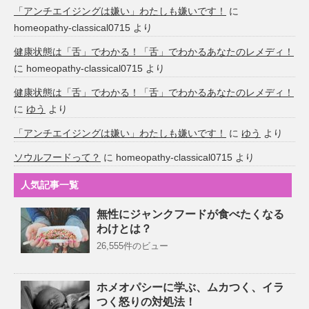
「アンチエイジングは嫌い」わたしも嫌いです！
に
homeopathy-classical0715
より
健康状態は「舌」でわかる！「舌」でわかるあなたのレメディ！
に
homeopathy-classical0715
より
健康状態は「舌」でわかる！「舌」でわかるあなたのレメディ！
に
ゆう
より
「アンチエイジングは嫌い」わたしも嫌いです！
に
ゆう
より
ソウルフードって？
に
homeopathy-classical0715
より
人気記事一覧
無性にジャンクフードが食べたくなる
わけとは？
26,555件のビュー
ホメオパシーに学ぶ、ムカつく、イラ
つく怒りの対処法！