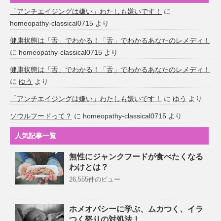
「アンチエイジングは嫌い」わたしも嫌いです！
に
homeopathy-classical0715
より
健康状態は「舌」でわかる！「舌」でわかるあなたのレメディ！
に
homeopathy-classical0715
より
健康状態は「舌」でわかる！「舌」でわかるあなたのレメディ！
に
ゆう
より
「アンチエイジングは嫌い」わたしも嫌いです！
に
ゆう
より
ソウルフードって？
に
homeopathy-classical0715
より
人気記事一覧
無性にジャンクフードが食べたくなる
わけとは？
26,555件のビュー
ホメオパシーに学ぶ、ムカつく、イラ
つく怒りの対処法！