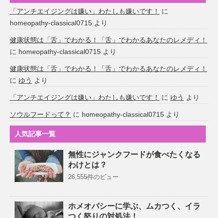
「アンチエイジングは嫌い」わたしも嫌いです！
に
homeopathy-classical0715
より
健康状態は「舌」でわかる！「舌」でわかるあなたのレメディ！
に
homeopathy-classical0715
より
健康状態は「舌」でわかる！「舌」でわかるあなたのレメディ！
に
ゆう
より
「アンチエイジングは嫌い」わたしも嫌いです！
に
ゆう
より
ソウルフードって？
に
homeopathy-classical0715
より
人気記事一覧
無性にジャンクフードが食べたくなる
わけとは？
26,555件のビュー
ホメオパシーに学ぶ、ムカつく、イラ
つく怒りの対処法！