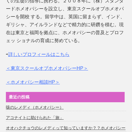
くの生徒の指導に携わる。２００８年に（株）スタンダ
ードホメオパシーを設立し、東京スクールオブホメオパ
シーを開校 する。留学中は、英国に留まらず、インド、
ギリシャ、アイルランドなどで精力的に研鑽を積む。現
在は東京と福岡を拠点に、ホメオパシーの普及とプロフ
ェッ ショナルの育成に努めている。
⇨
詳しいプロフィールはこちら
＜東京スクールオブホメオパシーHP＞
＜ホメオパシー相談HP＞
最近の投稿
咳のレメディ（ホメオパシー）
アコナイトに助けられた「旅」
オオハクチョウのレメディって知っていますか？？ホメオパシー