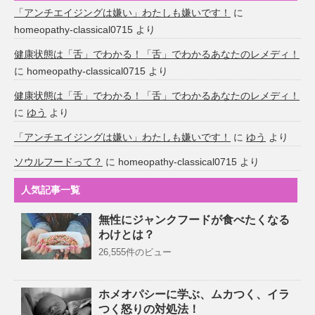
「アンチエイジングは嫌い」わたしも嫌いです！
に
homeopathy-classical0715
より
健康状態は「舌」でわかる！「舌」でわかるあなたのレメディ！
に
homeopathy-classical0715
より
健康状態は「舌」でわかる！「舌」でわかるあなたのレメディ！
に
ゆう
より
「アンチエイジングは嫌い」わたしも嫌いです！
に
ゆう
より
ソウルフードって？
に
homeopathy-classical0715
より
人気記事一覧
無性にジャンクフードが食べたくなる
わけとは？
26,555件のビュー
ホメオパシーに学ぶ、ムカつく、イラ
つく怒りの対処法！