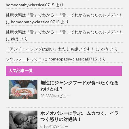
homeopathy-classical0715
より
健康状態は「舌」でわかる！「舌」でわかるあなたのレメディ！
に
homeopathy-classical0715
より
健康状態は「舌」でわかる！「舌」でわかるあなたのレメディ！
に
ゆう
より
「アンチエイジングは嫌い」わたしも嫌いです！
に
ゆう
より
ソウルフードって？
に
homeopathy-classical0715
より
人気記事一覧
無性にジャンクフードが食べたくなる
わけとは？
26,555件のビュー
ホメオパシーに学ぶ、ムカつく、イラ
つく怒りの対処法！
6,166件のビュー