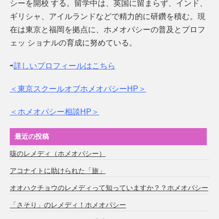
シーを開校 する。留学中は、英国に留まらず、インド、
ギリシャ、アイルランドなどで精力的に研鑽を積む。現
在は東京と福岡を拠点に、ホメオパシーの普及とプロフ
ェッ ショナルの育成に努めている。
⇨
詳しいプロフィールはこちら
＜東京スクールオブホメオパシーHP＞
＜ホメオパシー相談HP＞
最近の投稿
咳のレメディ（ホメオパシー）
アコナイトに助けられた「旅」
オオハクチョウのレメディって知っていますか？？ホメオパシー
「さそり」のレメディ！ホメオパシー