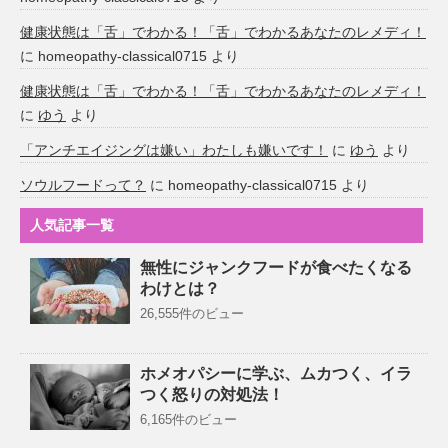
健康状態は「舌」でわかる！「舌」でわかるあなたのレメディ！
に
homeopathy-classical0715
より
健康状態は「舌」でわかる！「舌」でわかるあなたのレメディ！
に
ゆう
より
「アンチエイジングは嫌い」わたしも嫌いです！
に
ゆう
より
ソウルフードって？
に
homeopathy-classical0715
より
人気記事一覧
無性にジャンクフードが食べたくなる
わけとは？
26,555件のビュー
ホメオパシーに学ぶ、ムカつく、イラ
つく怒りの対処法！
6,165件のビュー