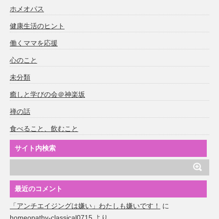
ホメオパス
健康生活のヒント
働くママを応援
心のこと
未分類
癒しと学びの会＠神楽坂
禅の話
食べること、飲むこと
サイト内検索
最近のコメント
「アンチエイジングは嫌い」わたしも嫌いです！
に
homeopathy-classical0715
より