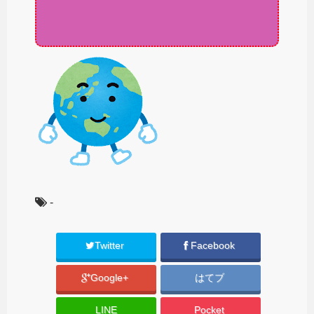
-
Twitter
Facebook
Google+
はてブ
LINE
Pocket