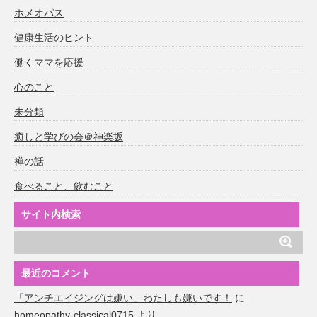
ホメオパス
健康生活のヒント
働くママを応援
心のこと
未分類
癒しと学びの会＠神楽坂
禅の話
食べること、飲むこと
サイト内検索
最近のコメント
「アンチエイジングは嫌い」わたしも嫌いです！
に
homeopathy-classical0715
より