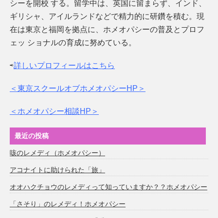
シーを開校 する。留学中は、英国に留まらず、インド、
ギリシャ、アイルランドなどで精力的に研鑽を積む。現
在は東京と福岡を拠点に、ホメオパシーの普及とプロフ
ェッ ショナルの育成に努めている。
⇨
詳しいプロフィールはこちら
＜東京スクールオブホメオパシーHP＞
＜ホメオパシー相談HP＞
最近の投稿
咳のレメディ（ホメオパシー）
アコナイトに助けられた「旅」
オオハクチョウのレメディって知っていますか？？ホメオパシー
「さそり」のレメディ！ホメオパシー