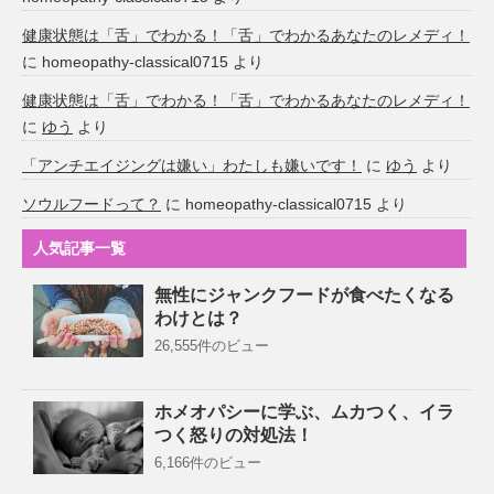
健康状態は「舌」でわかる！「舌」でわかるあなたのレメディ！
に
homeopathy-classical0715
より
健康状態は「舌」でわかる！「舌」でわかるあなたのレメディ！
に
ゆう
より
「アンチエイジングは嫌い」わたしも嫌いです！
に
ゆう
より
ソウルフードって？
に
homeopathy-classical0715
より
人気記事一覧
無性にジャンクフードが食べたくなる
わけとは？
26,555件のビュー
ホメオパシーに学ぶ、ムカつく、イラ
つく怒りの対処法！
6,166件のビュー