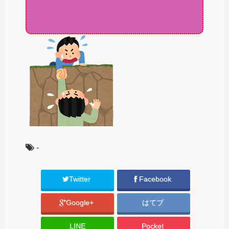
-
Twitter
Facebook
Google+
はてブ
LINE
Pocket