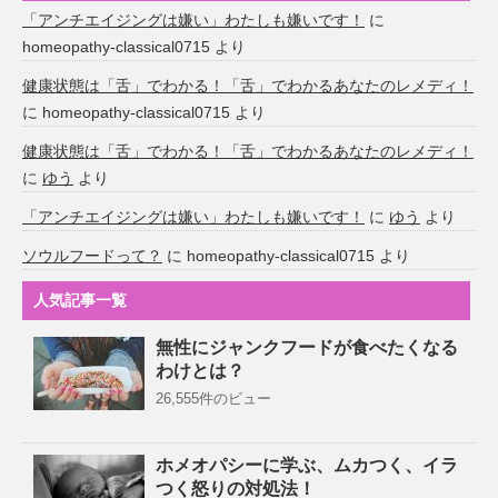
「アンチエイジングは嫌い」わたしも嫌いです！
に
homeopathy-classical0715
より
健康状態は「舌」でわかる！「舌」でわかるあなたのレメディ！
に
homeopathy-classical0715
より
健康状態は「舌」でわかる！「舌」でわかるあなたのレメディ！
に
ゆう
より
「アンチエイジングは嫌い」わたしも嫌いです！
に
ゆう
より
ソウルフードって？
に
homeopathy-classical0715
より
人気記事一覧
無性にジャンクフードが食べたくなる
わけとは？
26,555件のビュー
ホメオパシーに学ぶ、ムカつく、イラ
つく怒りの対処法！