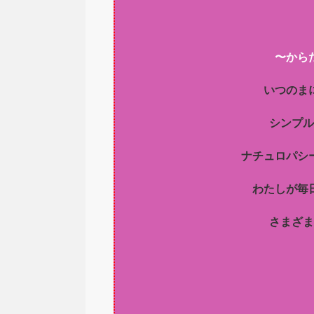
〜から
いつのま
シンプル
ナチュロパシ
わたしが毎
さまざま