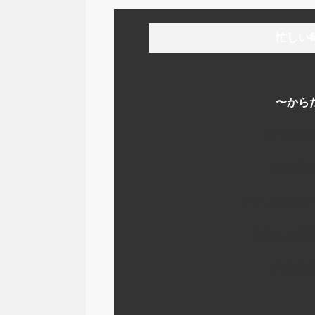
忙しい
〜から
いつのま
シンプル
ナチュロパシ
わたしが毎
さまざま