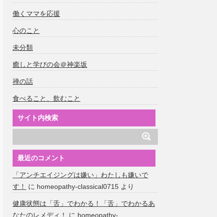
働くママを応援
心のこと
未分類
癒しと学びの会＠神楽坂
禅の話
食べること、飲むこと
サイト内検索
最近のコメント
「アンチエイジングは嫌い」わたしも嫌いで
す！
に
homeopathy-classical0715
より
健康状態は「舌」でわかる！「舌」でわかるあ
なたのレメディ！
に
homeopathy-