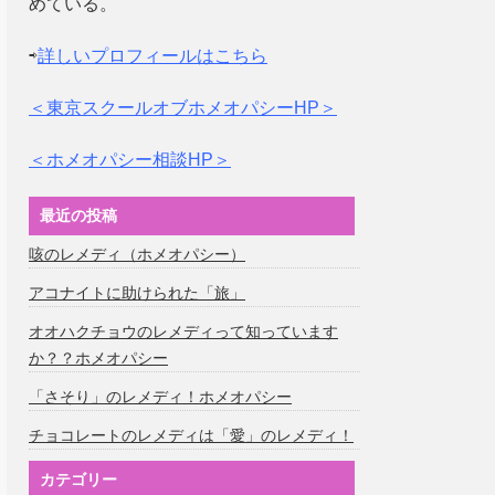
めている。
⇨
詳しいプロフィールはこちら
＜東京スクールオブホメオパシーHP＞
＜ホメオパシー相談HP＞
最近の投稿
咳のレメディ（ホメオパシー）
アコナイトに助けられた「旅」
オオハクチョウのレメディって知っています
か？？ホメオパシー
「さそり」のレメディ！ホメオパシー
チョコレートのレメディは「愛」のレメディ！
カテゴリー