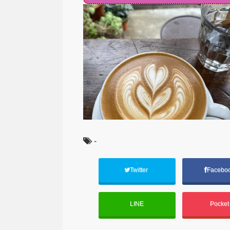
-
Twitter
Facebo
LINE
Pocke