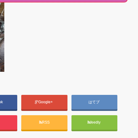
ok
Google+
はてブ
t
RSS
feedly