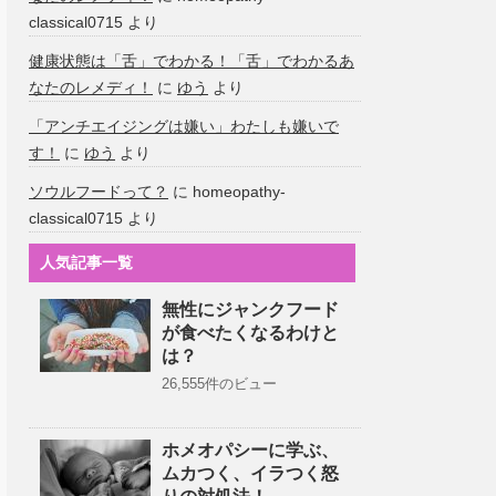
classical0715
より
健康状態は「舌」でわかる！「舌」でわかるあ
なたのレメディ！
に
ゆう
より
「アンチエイジングは嫌い」わたしも嫌いで
す！
に
ゆう
より
ソウルフードって？
に
homeopathy-
classical0715
より
人気記事一覧
無性にジャンクフード
が食べたくなるわけと
は？
26,555件のビュー
ホメオパシーに学ぶ、
ムカつく、イラつく怒