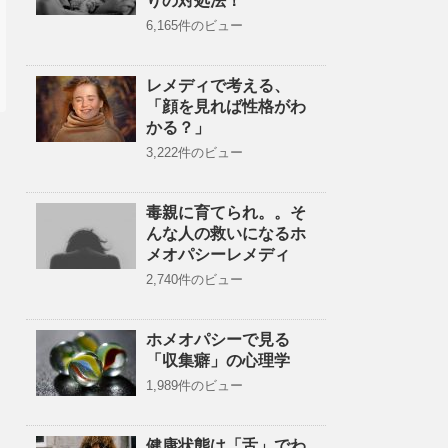
りの対処法！
6,165件のビュー
レメディで考える、
「顔を見れば性格がわ
かる？」
3,222件のビュー
毒親に育てられ。。そ
んな人の救いになるホ
メオパシーレメディ
2,740件のビュー
ホメオパシーで見る
「収集癖」の心理学
1,989件のビュー
健康状態は「舌」でわ