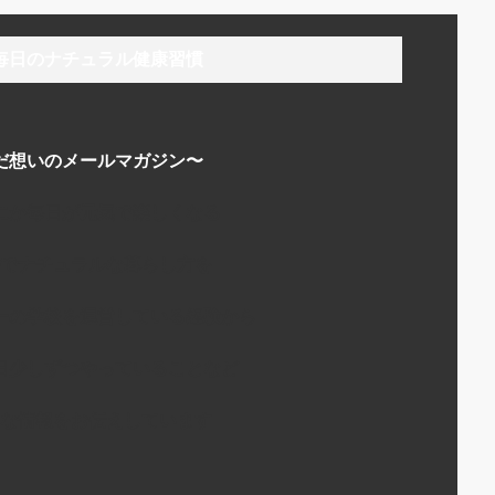
毎日のナチュラル健康習慣
だ想いのメールマガジン〜
にか毎日が元気で楽しくなる
でナチュラルな暮らし方を
ーの学校を運営している経験から
日少しずつやっていることなど
な情報をお伝えしています