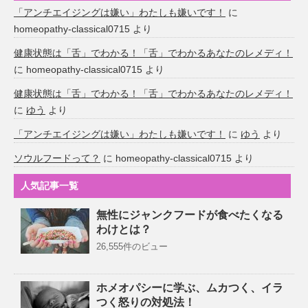
「アンチエイジングは嫌い」わたしも嫌いです！
に
homeopathy-classical0715
より
健康状態は「舌」でわかる！「舌」でわかるあなたのレメディ！
に
homeopathy-classical0715
より
健康状態は「舌」でわかる！「舌」でわかるあなたのレメディ！
に
ゆう
より
「アンチエイジングは嫌い」わたしも嫌いです！
に
ゆう
より
ソウルフードって？
に
homeopathy-classical0715
より
人気記事一覧
無性にジャンクフードが食べたくなる
わけとは？
26,555件のビュー
ホメオパシーに学ぶ、ムカつく、イラ
つく怒りの対処法！