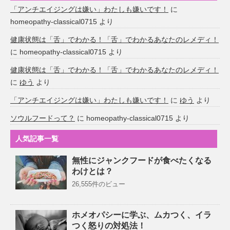
「アンチエイジングは嫌い」わたしも嫌いです！
に
homeopathy-classical0715
より
健康状態は「舌」でわかる！「舌」でわかるあなたのレメディ！
に
homeopathy-classical0715
より
健康状態は「舌」でわかる！「舌」でわかるあなたのレメディ！
に
ゆう
より
「アンチエイジングは嫌い」わたしも嫌いです！
に
ゆう
より
ソウルフードって？
に
homeopathy-classical0715
より
人気記事一覧
無性にジャンクフードが食べたくなる
わけとは？
26,555件のビュー
ホメオパシーに学ぶ、ムカつく、イラ
つく怒りの対処法！