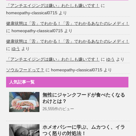
「アンチエイジングは嫌い」わたしも嫌いです！
に
homeopathy-classical0715
より
健康状態は「舌」でわかる！「舌」でわかるあなたのレメディ！
に
homeopathy-classical0715
より
健康状態は「舌」でわかる！「舌」でわかるあなたのレメディ！
に
ゆう
より
「アンチエイジングは嫌い」わたしも嫌いです！
に
ゆう
より
ソウルフードって？
に
homeopathy-classical0715
より
人気記事一覧
無性にジャンクフードが食べたくなる
わけとは？
26,555件のビュー
ホメオパシーに学ぶ、ムカつく、イラ
つく怒りの対処法！