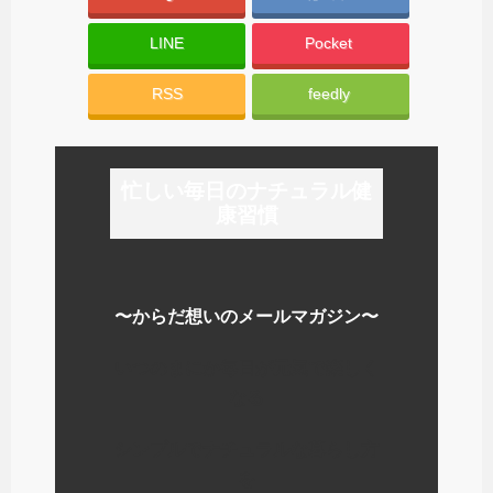
LINE
Pocket
RSS
feedly
忙しい毎日のナチュラル健
康習慣
〜からだ想いのメールマガジン〜
いつのまにか毎日が元気で楽しく
なる
シンプルでナチュラルな暮らし方
を