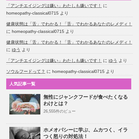
「アンチエイジングは嫌い」わたしも嫌いです！
に
homeopathy-classical0715
より
健康状態は「舌」でわかる！「舌」でわかるあなたのレメディ！
に
homeopathy-classical0715
より
健康状態は「舌」でわかる！「舌」でわかるあなたのレメディ！
に
ゆう
より
「アンチエイジングは嫌い」わたしも嫌いです！
に
ゆう
より
ソウルフードって？
に
homeopathy-classical0715
より
人気記事一覧
無性にジャンクフードが食べたくなる
わけとは？
26,555件のビュー
ホメオパシーに学ぶ、ムカつく、イラ
つく怒りの対処法！