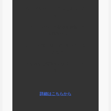
シンプルでナチュラルな暮らし方
を
ナチュロパシーの学校を運営して
いる経験から
わたしが毎日少しずつやっている
ことなど
さまざまな情報をお伝えしていま
す
詳細はこちらから