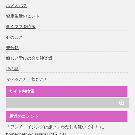
ホメオパス
健康生活のヒント
働くママを応援
心のこと
未分類
癒しと学びの会＠神楽坂
禅の話
食べること、飲むこと
サイト内検索
最近のコメント
「アンチエイジングは嫌い」わたしも嫌いです！
に
homeopathy-classical0715
より