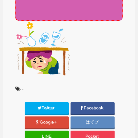
-
Twitter
Facebook
Google+
はてブ
LINE
Pocket