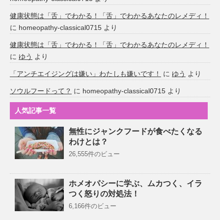
健康状態は「舌」でわかる！「舌」でわかるあなたのレメディ！
に
homeopathy-classical0715
より
健康状態は「舌」でわかる！「舌」でわかるあなたのレメディ！
に
ゆう
より
「アンチエイジングは嫌い」わたしも嫌いです！
に
ゆう
より
ソウルフードって？
に
homeopathy-classical0715
より
人気記事一覧
無性にジャンクフードが食べたくなる
わけとは？
26,555件のビュー
ホメオパシーに学ぶ、ムカつく、イラ
つく怒りの対処法！
6,166件のビュー