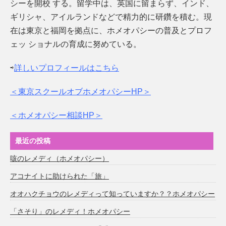
シーを開校 する。留学中は、英国に留まらず、インド、
ギリシャ、アイルランドなどで精力的に研鑽を積む。現
在は東京と福岡を拠点に、ホメオパシーの普及とプロフ
ェッ ショナルの育成に努めている。
⇨
詳しいプロフィールはこちら
＜東京スクールオブホメオパシーHP＞
＜ホメオパシー相談HP＞
最近の投稿
咳のレメディ（ホメオパシー）
アコナイトに助けられた「旅」
オオハクチョウのレメディって知っていますか？？ホメオパシー
「さそり」のレメディ！ホメオパシー