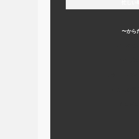
忙しい
〜から
いつのま
シンプル
ナチュロパシ
わたしが毎
さまざま