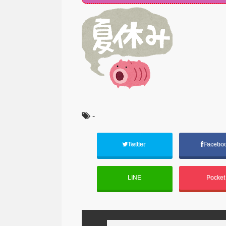
-
Twitter
Facebo
LINE
Pocke