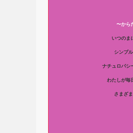
〜から
いつのま
シンプル
ナチュロパシ
わたしが毎
さまざま