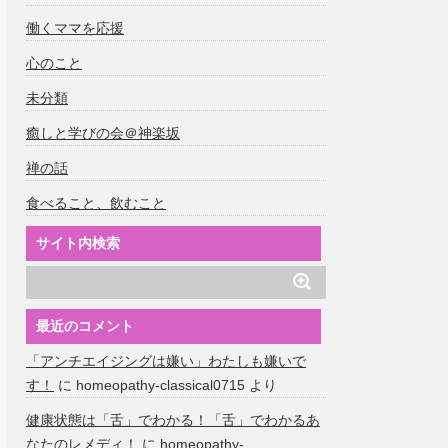
働くママを応援
心のこと
未分類
癒しと学びの会＠神楽坂
禅の話
食べること、飲むこと
サイト内検索
最近のコメント
「アンチエイジングは嫌い」わたしも嫌いで
す！
に
homeopathy-classical0715
より
健康状態は「舌」でわかる！「舌」でわかるあ
なたのレメディ！
に
homeopathy-