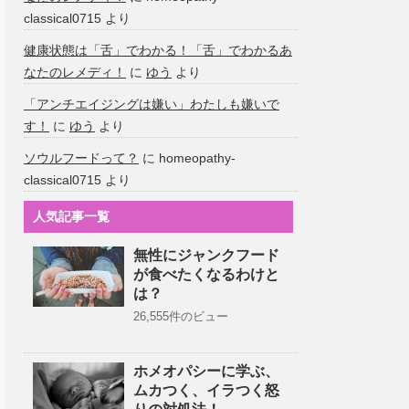
classical0715
より
健康状態は「舌」でわかる！「舌」でわかるあ
なたのレメディ！
に
ゆう
より
「アンチエイジングは嫌い」わたしも嫌いで
す！
に
ゆう
より
ソウルフードって？
に
homeopathy-
classical0715
より
人気記事一覧
無性にジャンクフード
が食べたくなるわけと
は？
26,555件のビュー
ホメオパシーに学ぶ、
ムカつく、イラつく怒