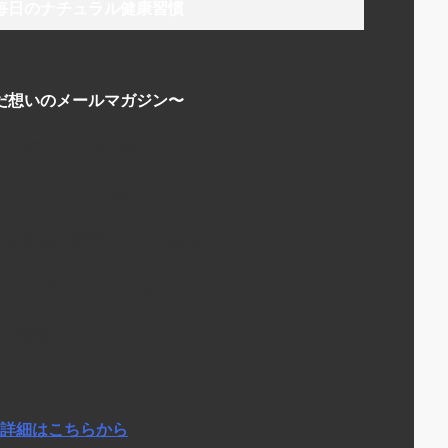
毎日のナチュラル健康習慣
だ想いのメールマガジン〜
にか毎日が元気で楽しくなる
でナチュラルな暮らし方を
ーの学校を運営している経験から
日少しずつやっていることなど
な情報をお伝えしています
詳細はこちらから