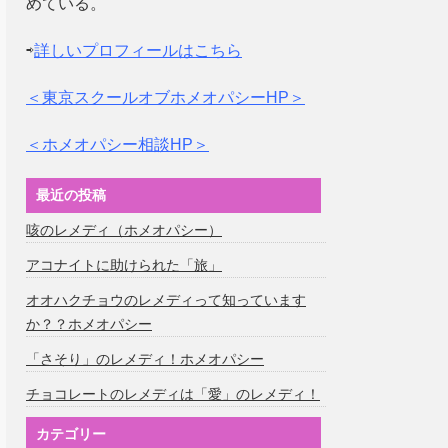
めている。
⇨
詳しいプロフィールはこちら
＜東京スクールオブホメオパシーHP＞
＜ホメオパシー相談HP＞
最近の投稿
咳のレメディ（ホメオパシー）
アコナイトに助けられた「旅」
オオハクチョウのレメディって知っています
か？？ホメオパシー
「さそり」のレメディ！ホメオパシー
チョコレートのレメディは「愛」のレメディ！
カテゴリー