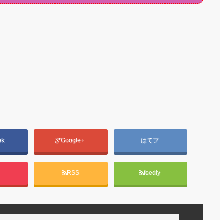
ok
Google+
はてブ
t
RSS
feedly