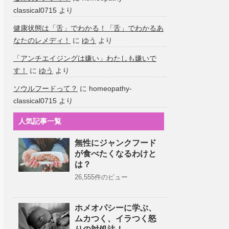
classical0715
より
健康状態は「舌」でわかる！「舌」でわかるあ
なたのレメディ！
に
ゆう
より
「アンチエイジングは嫌い」わたしも嫌いで
す！
に
ゆう
より
ソウルフードって？
に
homeopathy-
classical0715
より
人気記事一覧
無性にジャンクフード
が食べたくなるわけと
は？
26,555件のビュー
ホメオパシーに学ぶ、
ムカつく、イラつく怒