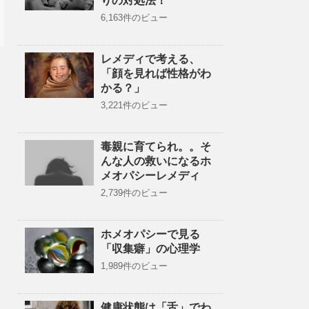
りの対処法！
6,163件のビュー
レメディで考える、
「顔を見れば性格がわ
かる？」
3,221件のビュー
毒親に育てられ。。そ
んな人の救いになるホ
メオパシーレメディ
2,739件のビュー
ホメオパシーで見る
「収集癖」の心理学
1,989件のビュー
健康状態は「舌」でわ