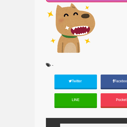
-
Twitter
Facebo
LINE
Pocke