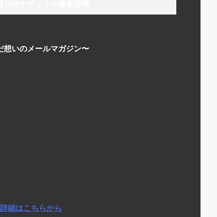
毎日のナチュラル健康習慣
だ想いのメールマガジン〜
にか毎日が元気で楽しくなる
でナチュラルな暮らし方を
ーの学校を運営している経験から
日少しずつやっていることなど
な情報をお伝えしています
詳細はこちらから