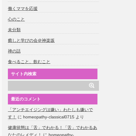
働くママを応援
心のこと
未分類
癒しと学びの会＠神楽坂
禅の話
食べること、飲むこと
サイト内検索
最近のコメント
「アンチエイジングは嫌い」わたしも嫌いで
す！
に
homeopathy-classical0715
より
健康状態は「舌」でわかる！「舌」でわかるあ
なたのレメディ！
に
homeopathy-