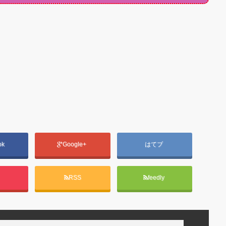
ok
Google+
はてブ
t
RSS
feedly