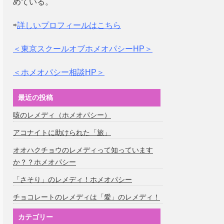
めている。
⇨
詳しいプロフィールはこちら
＜東京スクールオブホメオパシーHP＞
＜ホメオパシー相談HP＞
最近の投稿
咳のレメディ（ホメオパシー）
アコナイトに助けられた「旅」
オオハクチョウのレメディって知っています
か？？ホメオパシー
「さそり」のレメディ！ホメオパシー
チョコレートのレメディは「愛」のレメディ！
カテゴリー