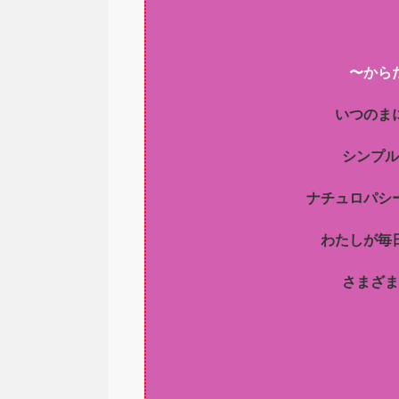
〜から
いつのま
シンプル
ナチュロパシ
わたしが毎
さまざま