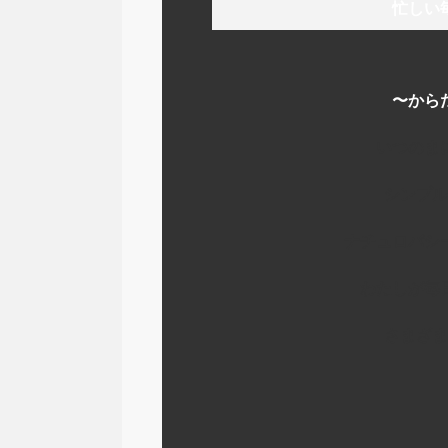
忙しい
〜から
いつのま
シンプル
ナチュロパシ
わたしが毎
さまざま