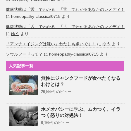
健康状態は「舌」でわかる！「舌」でわかるあなたのレメディ！
に
homeopathy-classical0715
より
健康状態は「舌」でわかる！「舌」でわかるあなたのレメディ！
に
ゆう
より
「アンチエイジングは嫌い」わたしも嫌いです！
に
ゆう
より
ソウルフードって？
に
homeopathy-classical0715
より
人気記事一覧
無性にジャンクフードが食べたくなる
わけとは？
26,555件のビュー
ホメオパシーに学ぶ、ムカつく、イラ
つく怒りの対処法！
6,165件のビュー