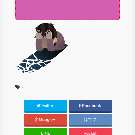
-
Twitter
Facebook
Google+
はてブ
LINE
Pocket