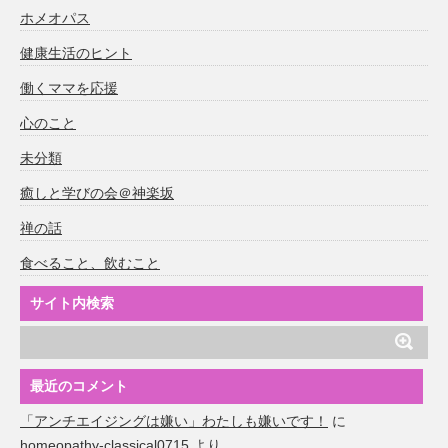
ホメオパス
健康生活のヒント
働くママを応援
心のこと
未分類
癒しと学びの会＠神楽坂
禅の話
食べること、飲むこと
サイト内検索
最近のコメント
「アンチエイジングは嫌い」わたしも嫌いです！
に
homeopathy-classical0715
より