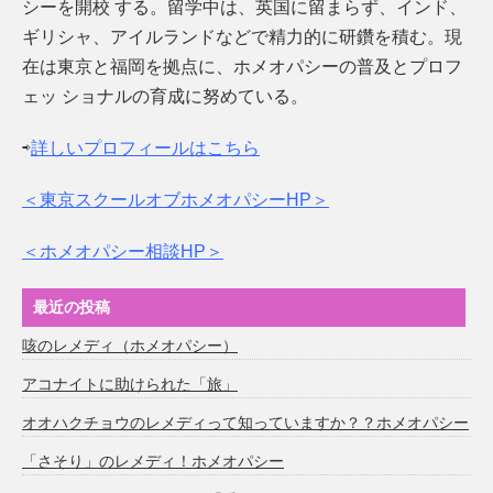
シーを開校 する。留学中は、英国に留まらず、インド、
ギリシャ、アイルランドなどで精力的に研鑽を積む。現
在は東京と福岡を拠点に、ホメオパシーの普及とプロフ
ェッ ショナルの育成に努めている。
⇨
詳しいプロフィールはこちら
＜東京スクールオブホメオパシーHP＞
＜ホメオパシー相談HP＞
最近の投稿
咳のレメディ（ホメオパシー）
アコナイトに助けられた「旅」
オオハクチョウのレメディって知っていますか？？ホメオパシー
「さそり」のレメディ！ホメオパシー