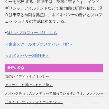
シーを開校 する。留学中は、英国に留まらず、インド、
ギリシャ、アイルランドなどで精力的に研鑽を積む。現
在は東京と福岡を拠点に、ホメオパシーの普及とプロフ
ェッ ショナルの育成に努めている。
⇨
詳しいプロフィールはこちら
＜東京スクールオブホメオパシーHP＞
＜ホメオパシー相談HP＞
最近の投稿
咳のレメディ（ホメオパシー）
アコナイトに助けられた「旅」
オオハクチョウのレメディって知っていますか？？ホメオパシー
「さそり」のレメディ！ホメオパシー