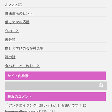
ホメオパス
健康生活のヒント
働くママを応援
心のこと
未分類
癒しと学びの会＠神楽坂
禅の話
食べること、飲むこと
サイト内検索
最近のコメント
「アンチエイジングは嫌い」わたしも嫌いです！
に
homeopathy-classical0715
より