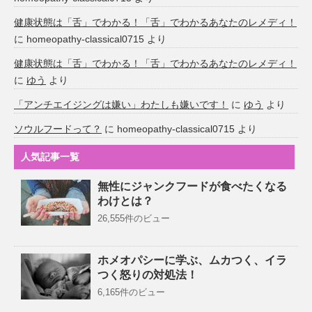
健康状態は「舌」でわかる！「舌」でわかるあなたのレメディ！
に
homeopathy-classical0715
より
健康状態は「舌」でわかる！「舌」でわかるあなたのレメディ！
に
ゆう
より
「アンチエイジングは嫌い」わたしも嫌いです！
に
ゆう
より
ソウルフードって？
に
homeopathy-classical0715
より
人気記事一覧
無性にジャンクフードが食べたくなる
わけとは？
26,555件のビュー
ホメオパシーに学ぶ、ムカつく、イラ
つく怒りの対処法！
6,165件のビュー