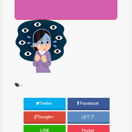
-
Twitter
Facebook
Google+
はてブ
LINE
Pocket