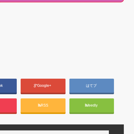
ok
Google+
はてブ
t
RSS
feedly