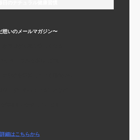
毎日のナチュラル健康習慣
だ想いのメールマガジン〜
にか毎日が元気で楽しくなる
でナチュラルな暮らし方を
ーの学校を運営している経験から
日少しずつやっていることなど
な情報をお伝えしています
詳細はこちらから