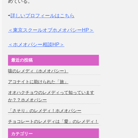
めている。
⇨
詳しいプロフィールはこちら
＜東京スクールオブホメオパシーHP＞
＜ホメオパシー相談HP＞
最近の投稿
咳のレメディ（ホメオパシー）
アコナイトに助けられた「旅」
オオハクチョウのレメディって知っています
か？？ホメオパシー
「さそり」のレメディ！ホメオパシー
チョコレートのレメディは「愛」のレメディ！
カテゴリー