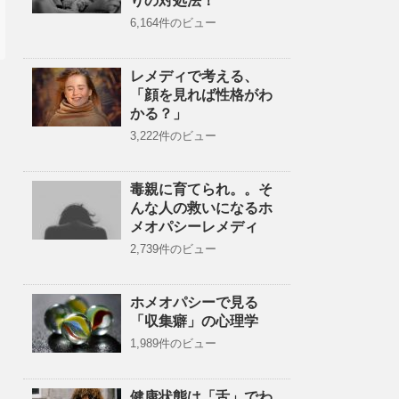
りの対処法！
6,164件のビュー
レメディで考える、
「顔を見れば性格がわ
かる？」
3,222件のビュー
毒親に育てられ。。そ
んな人の救いになるホ
メオパシーレメディ
2,739件のビュー
ホメオパシーで見る
「収集癖」の心理学
1,989件のビュー
健康状態は「舌」でわ