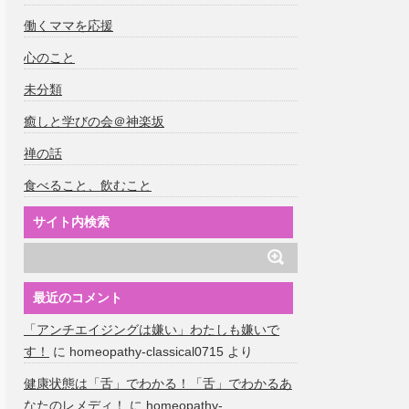
働くママを応援
心のこと
未分類
癒しと学びの会＠神楽坂
禅の話
食べること、飲むこと
サイト内検索
最近のコメント
「アンチエイジングは嫌い」わたしも嫌いで
す！
に
homeopathy-classical0715
より
健康状態は「舌」でわかる！「舌」でわかるあ
なたのレメディ！
に
homeopathy-