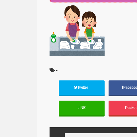
-
Twitter
Facebo
LINE
Pocke