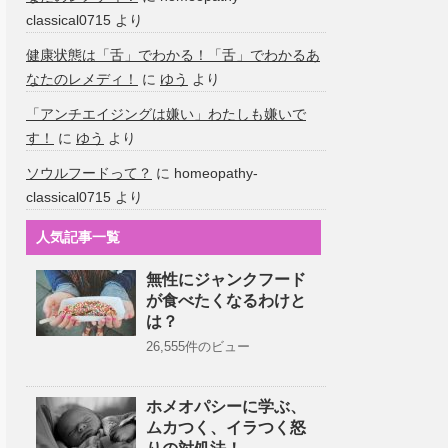
classical0715
より
健康状態は「舌」でわかる！「舌」でわかるあ
なたのレメディ！
に
ゆう
より
「アンチエイジングは嫌い」わたしも嫌いで
す！
に
ゆう
より
ソウルフードって？
に
homeopathy-
classical0715
より
人気記事一覧
無性にジャンクフード
が食べたくなるわけと
は？
26,555件のビュー
ホメオパシーに学ぶ、
ムカつく、イラつく怒