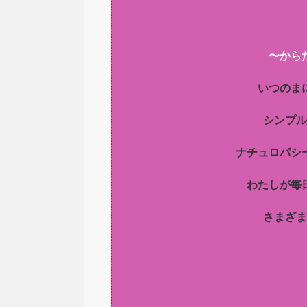
〜から
いつのま
シンプル
ナチュロパシ
わたしが毎
さまざま