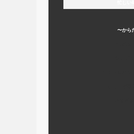
忙しい
〜から
いつのま
シンプル
ナチュロパシ
わたしが毎
さまざま