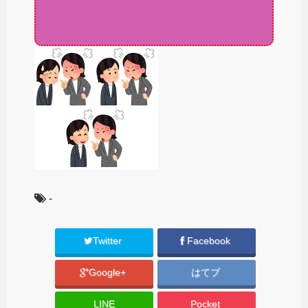
-
Twitter
Facebook
Google+
はてブ
LINE
Pocket