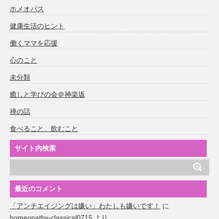
ホメオパス
健康生活のヒント
働くママを応援
心のこと
未分類
癒しと学びの会＠神楽坂
禅の話
食べること、飲むこと
サイト内検索
最近のコメント
「アンチエイジングは嫌い」わたしも嫌いです！
に
homeopathy-classical0715
より