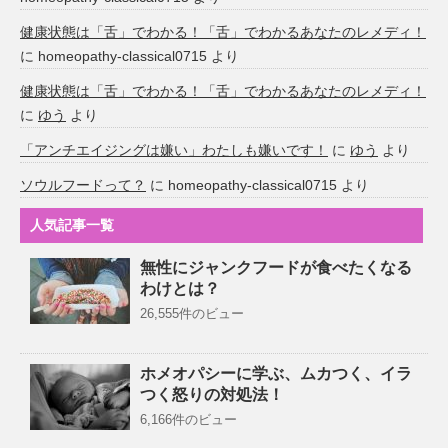
健康状態は「舌」でわかる！「舌」でわかるあなたのレメディ！
に
homeopathy-classical0715
より
健康状態は「舌」でわかる！「舌」でわかるあなたのレメディ！
に
ゆう
より
「アンチエイジングは嫌い」わたしも嫌いです！
に
ゆう
より
ソウルフードって？
に
homeopathy-classical0715
より
人気記事一覧
無性にジャンクフードが食べたくなる
わけとは？
26,555件のビュー
ホメオパシーに学ぶ、ムカつく、イラ
つく怒りの対処法！
6,166件のビュー