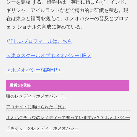
シーを開校 する。留学中は、英国に留まらず、インド、
ギリシャ、アイルランドなどで精力的に研鑽を積む。現
在は東京と福岡を拠点に、ホメオパシーの普及とプロフ
ェッ ショナルの育成に努めている。
⇨
詳しいプロフィールはこちら
＜東京スクールオブホメオパシーHP＞
＜ホメオパシー相談HP＞
最近の投稿
咳のレメディ（ホメオパシー）
アコナイトに助けられた「旅」
オオハクチョウのレメディって知っていますか？？ホメオパシー
「さそり」のレメディ！ホメオパシー