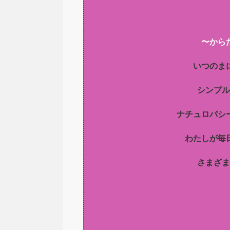
〜から
いつのま
シンプル
ナチュロパシ
わたしが毎
さまざま