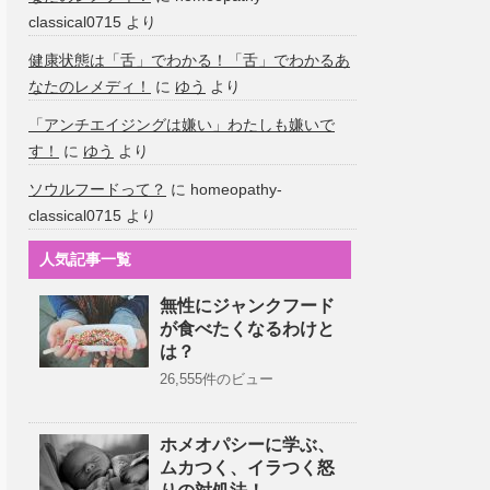
classical0715
より
健康状態は「舌」でわかる！「舌」でわかるあ
なたのレメディ！
に
ゆう
より
「アンチエイジングは嫌い」わたしも嫌いで
す！
に
ゆう
より
ソウルフードって？
に
homeopathy-
classical0715
より
人気記事一覧
無性にジャンクフード
が食べたくなるわけと
は？
26,555件のビュー
ホメオパシーに学ぶ、
ムカつく、イラつく怒