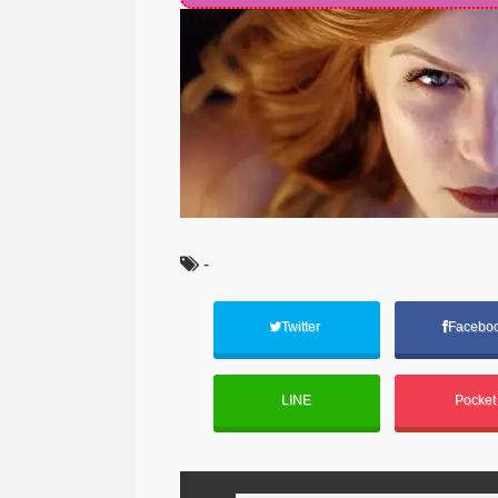
-
Twitter
Facebo
LINE
Pocke