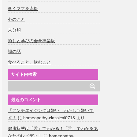
働くママを応援
心のこと
未分類
癒しと学びの会＠神楽坂
禅の話
食べること、飲むこと
サイト内検索
最近のコメント
「アンチエイジングは嫌い」わたしも嫌いで
す！
に
homeopathy-classical0715
より
健康状態は「舌」でわかる！「舌」でわかるあ
なたのレメディ！
に
homeopathy-