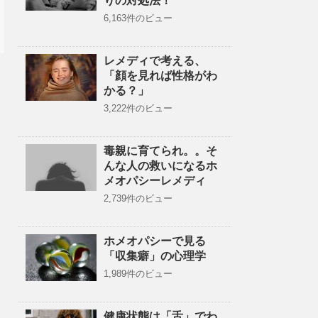
りの対処法！
6,163件のビュー
レメディで考える、
「顔を見れば性格がわ
かる？」
3,222件のビュー
毒親に育てられ。。そ
んな人の救いになるホ
メオパシーレメディ
2,739件のビュー
ホメオパシーで見る
「収集癖」の心理学
1,989件のビュー
健康状態は「舌」でわ