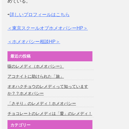
めている。
⇨
詳しいプロフィールはこちら
＜東京スクールオブホメオパシーHP＞
＜ホメオパシー相談HP＞
最近の投稿
咳のレメディ（ホメオパシー）
アコナイトに助けられた「旅」
オオハクチョウのレメディって知っています
か？？ホメオパシー
「さそり」のレメディ！ホメオパシー
チョコレートのレメディは「愛」のレメディ！
カテゴリー