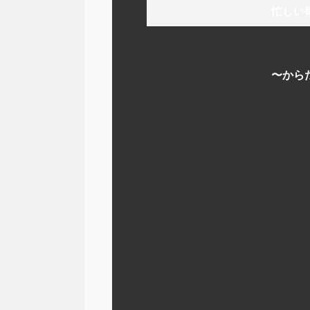
忙しい
〜から
いつのま
シンプル
ナチュロパシ
わたしが毎
さまざま