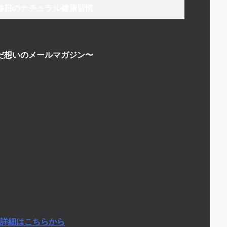
毎日のナチュラル健康習慣
だ想いのメールマガジン〜
にか毎日が元気で楽しくなる
でナチュラルな暮らし方を
ーの学校を運営している経験から
日少しずつやっていることなど
な情報をお伝えしています
詳細はこちらから