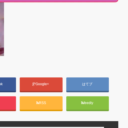
ok
Google+
はてブ
t
RSS
feedly