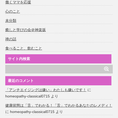
働くママを応援
心のこと
未分類
癒しと学びの会＠神楽坂
禅の話
食べること、飲むこと
サイト内検索
最近のコメント
「アンチエイジングは嫌い」わたしも嫌いです！
に
homeopathy-classical0715
より
健康状態は「舌」でわかる！「舌」でわかるあなたのレメディ！
に
homeopathy-classical0715
より