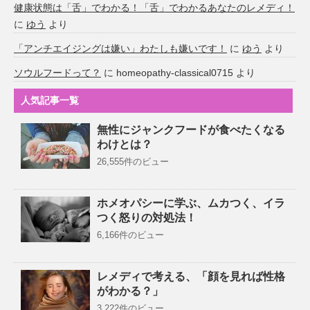
健康状態は「舌」でわかる！「舌」でわかるあなたのレメディ！
に
ゆう
より
「アンチエイジングは嫌い」わたしも嫌いです！
に
ゆう
より
ソウルフードって？
に
homeopathy-classical0715
より
人気記事一覧
無性にジャンクフードが食べたくなる
わけとは？
26,555件のビュー
ホメオパシーに学ぶ、ムカつく、イラ
つく怒りの対処法！
6,166件のビュー
レメディで考える、「顔を見れば性格
がわかる？」
3,222件のビュー