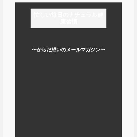
忙しい毎日のナチュラル健
康習慣
〜からだ想いのメールマガジン〜
いつのまにか毎日が元気で楽しく
なる
シンプルでナチュラルな暮らし方
を
ナチュロパシーの学校を運営して
いる経験から
わたしが毎日少しずつやっている