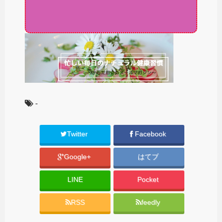
-
Twitter
Facebook
Google+
はてブ
LINE
Pocket
RSS
feedly