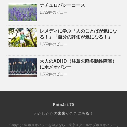
ナチュロパシーコース
1,729件のビュー
レメディに学ぶ「人のことばが気にな
る！」「自分の評価が気になる！」
1,659件のビュー
大人のADHD（注意欠陥多動性障害）
にホメオパシー
1,562件のビュー
FotoJet-70
わたしたちの未来がここにある！
Copyright© ホメオパシーを学ぶなら、東京スクールオブホメオパシー ,