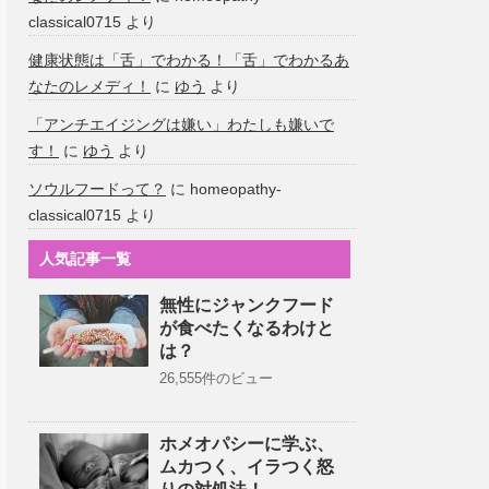
classical0715
より
健康状態は「舌」でわかる！「舌」でわかるあ
なたのレメディ！
に
ゆう
より
「アンチエイジングは嫌い」わたしも嫌いで
す！
に
ゆう
より
ソウルフードって？
に
homeopathy-
classical0715
より
人気記事一覧
無性にジャンクフード
が食べたくなるわけと
は？
26,555件のビュー
ホメオパシーに学ぶ、
ムカつく、イラつく怒