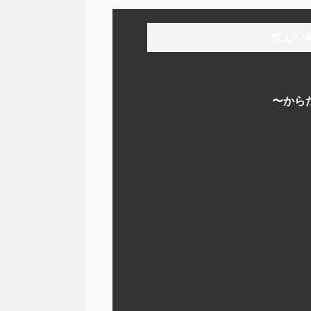
忙しい
〜から
いつのま
シンプル
ナチュロパシ
わたしが毎
さまざま