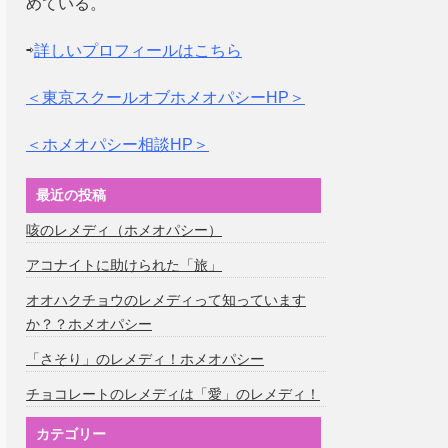
めている。
⇨
詳しいプロフィールはこちら
＜東京スクールオブホメオパシーHP＞
＜ホメオパシー相談HP＞
最近の投稿
咳のレメディ（ホメオパシー）
アコナイトに助けられた「旅」
オオハクチョウのレメディって知っています
か？？ホメオパシー
「さそり」のレメディ！ホメオパシー
チョコレートのレメディは「愛」のレメディ！
カテゴリー