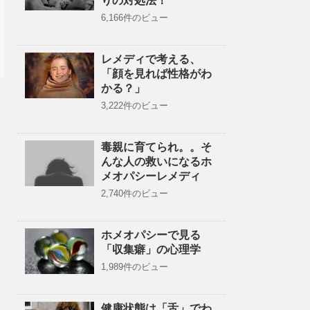
りの対処法！
6,166件のビュー
レメディで考える、
「顔を見れば性格がわ
かる？」
3,222件のビュー
毒親に育てられ。。そ
んな人の救いになるホ
メオパシーレメディ
2,740件のビュー
ホメオパシーで見る
「収集癖」の心理学
1,989件のビュー
健康状態は「舌」でわ