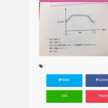
-
Twitter
Facebo
LINE
Pocke