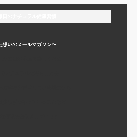
毎日のナチュラル健康習慣
だ想いのメールマガジン〜
にか毎日が元気で楽しくなる
でナチュラルな暮らし方を
ーの学校を運営している経験から
日少しずつやっていることなど
な情報をお伝えしています