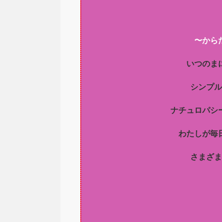
〜から
いつのま
シンプル
ナチュロパシ
わたしが毎
さまざま