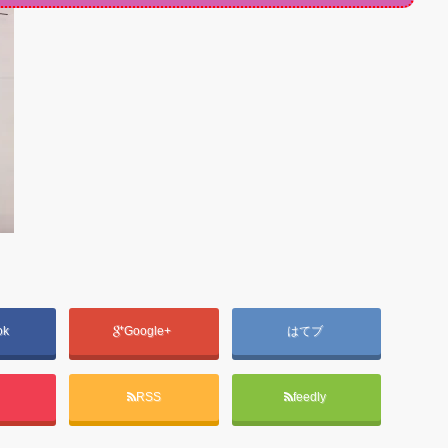
ok
Google+
はてブ
t
RSS
feedly