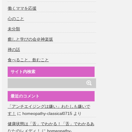
働くママを応援
心のこと
未分類
癒しと学びの会＠神楽坂
禅の話
食べること、飲むこと
サイト内検索
最近のコメント
「アンチエイジングは嫌い」わたしも嫌いで
す！
に
homeopathy-classical0715
より
健康状態は「舌」でわかる！「舌」でわかるあ
なたのレメディ！
に
homeopathy-