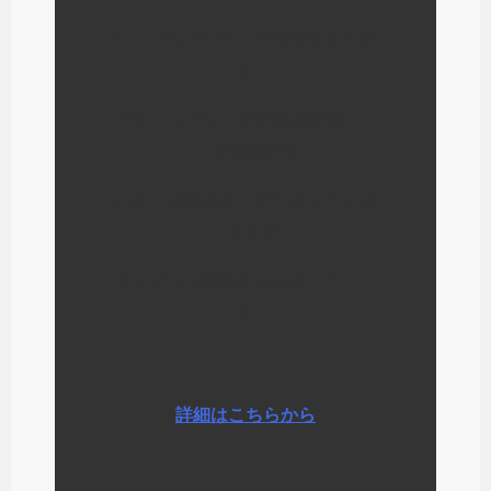
シンプルでナチュラルな暮らし方
を
ナチュロパシーの学校を運営して
いる経験から
わたしが毎日少しずつやっている
ことなど
さまざまな情報をお伝えしていま
す
詳細はこちらから