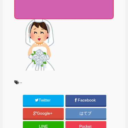
-
Twitter
Facebook
Google+
はてブ
LINE
Pocket