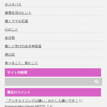
ホメオパス
健康生活のヒント
働くママを応援
心のこと
未分類
癒しと学びの会＠神楽坂
禅の話
食べること、飲むこと
サイト内検索
最近のコメント
「アンチエイジングは嫌い」わたしも嫌いです！
に
homeopathy-classical0715
より