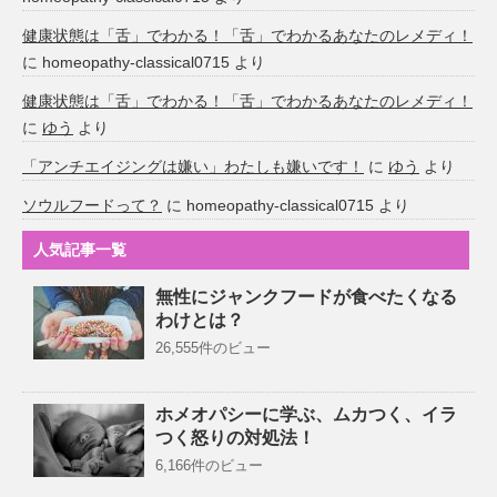
健康状態は「舌」でわかる！「舌」でわかるあなたのレメディ！
に
homeopathy-classical0715
より
健康状態は「舌」でわかる！「舌」でわかるあなたのレメディ！
に
ゆう
より
「アンチエイジングは嫌い」わたしも嫌いです！
に
ゆう
より
ソウルフードって？
に
homeopathy-classical0715
より
人気記事一覧
無性にジャンクフードが食べたくなる
わけとは？
26,555件のビュー
ホメオパシーに学ぶ、ムカつく、イラ
つく怒りの対処法！
6,166件のビュー