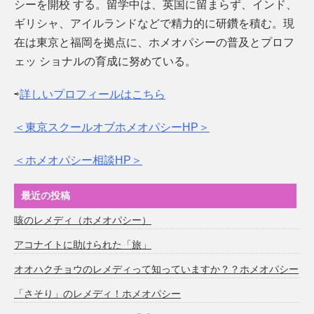
シーを開校 する。留学中は、英国に留まらず、インド、
ギリシャ、アイルランドなどで精力的に研鑽を積む。現
在は東京と福岡を拠点に、ホメオパシーの普及とプロフ
ェッ ショナルの育成に努めている。
⇨
詳しいプロフィールはこちら
＜東京スクールオブホメオパシーHP＞
＜ホメオパシー相談HP＞
最近の投稿
咳のレメディ（ホメオパシー）
アコナイトに助けられた「旅」
オオハクチョウのレメディって知っていますか？？ホメオパシー
「さそり」のレメディ！ホメオパシー