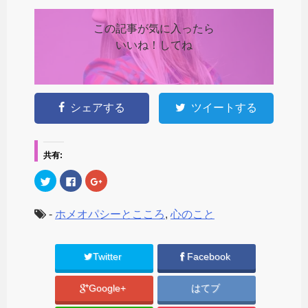
この記事が気に入ったら
いいね！してね
シェアする
ツイートする
共有:
ク
F
ク
リ
a
リ
ッ
c
ッ
ク
e
ク
し
b
し
-
ホメオパシーとこころ
,
心のこと
て
o
て
T
o
G
w
k
o
i
で
o
t
共
g
Twitter
Facebook
t
有
l
e
す
e
r
る
+
で
に
で
Google+
はてブ
共
は
共
有
ク
有