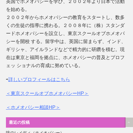
英国でホメオパシーを学び、２００２年より日本で活動
を始める。
２００２年からホメオパシーの教育をスタートし、数多
くの生徒の指導に携わる。２００８年に（株）スタンダ
ードホメオパシーを設立し、東京スクールオブホメオパ
シーを開校 する。留学中は、英国に留まらず、インド、
ギリシャ、アイルランドなどで精力的に研鑽を積む。現
在は東京と福岡を拠点に、ホメオパシーの普及とプロフ
ェッ ショナルの育成に努めている。
⇨
詳しいプロフィールはこちら
＜東京スクールオブホメオパシーHP＞
＜ホメオパシー相談HP＞
最近の投稿
咳のレメディ（ホメオパシー）