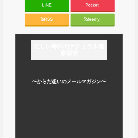
(
リ
(
新
ッ
新
LINE
Pocket
し
ク
し
い
し
い
ウ
て
ウ
RSS
feedly
ィ
く
ィ
ン
だ
ン
ド
さ
ド
ウ
い
ウ
で
(
で
開
新
開
き
し
き
忙しい毎日のナチュラル健
ま
い
ま
す
ウ
す
康習慣
)
ィ
)
ン
ド
ウ
で
開
き
ま
〜からだ想いのメールマガジン〜
す
)
いつのまにか毎日が元気で楽しく
なる
シンプルでナチュラルな暮らし方
を