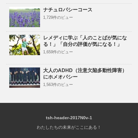
ナチュロパシーコース
1,729件のビュー
レメディに学ぶ「人のことばが気にな
る！」「自分の評価が気になる！」
1,659件のビュー
大人のADHD（注意欠陥多動性障害）
にホメオパシー
1,563件のビュー
tsh-header-2017N0v-1
わたしたちの未来がここにある！