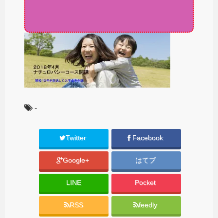
-
Twitter
Facebook
Google+
はてブ
LINE
Pocket
RSS
feedly