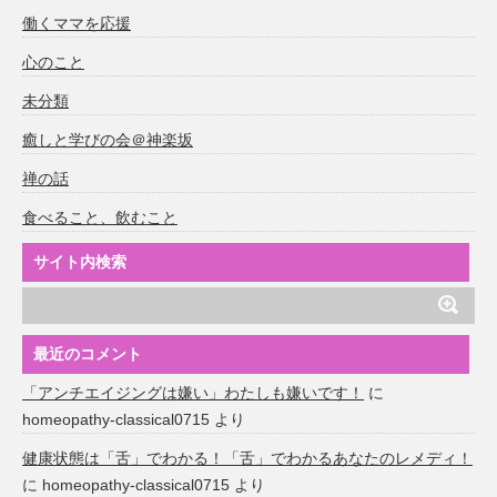
働くママを応援
心のこと
未分類
癒しと学びの会＠神楽坂
禅の話
食べること、飲むこと
サイト内検索
最近のコメント
「アンチエイジングは嫌い」わたしも嫌いです！
に
homeopathy-classical0715
より
健康状態は「舌」でわかる！「舌」でわかるあなたのレメディ！
に
homeopathy-classical0715
より