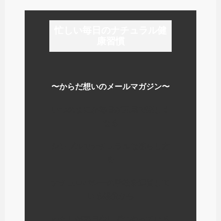
忙しい毎日のナチュラル健
康習慣
〜からだ想いのメールマガジン〜
いつのまにか毎日が元気で楽しく
なる
シンプルでナチュラルな暮らし方
を
ナチュロパシーの学校を運営して
いる経験から
わたしが毎日少しずつやっている