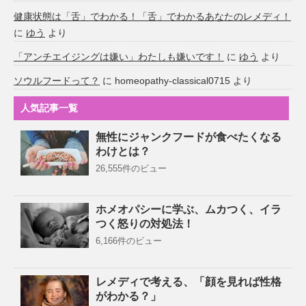
健康状態は「舌」でわかる！「舌」でわかるあなたのレメディ！
に
ゆう
より
「アンチエイジングは嫌い」わたしも嫌いです！
に
ゆう
より
ソウルフードって？
に
homeopathy-classical0715
より
人気記事一覧
無性にジャンクフードが食べたくなる
わけとは？
26,555件のビュー
ホメオパシーに学ぶ、ムカつく、イラ
つく怒りの対処法！
6,166件のビュー
レメディで考える、「顔を見れば性格
がわかる？」