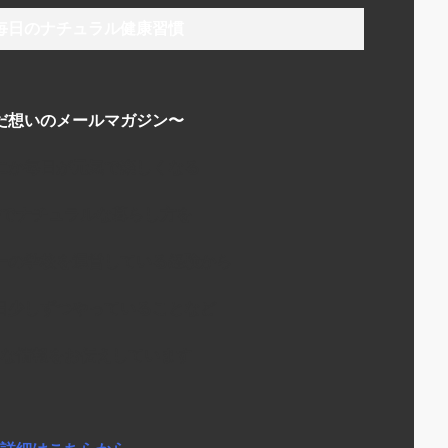
毎日のナチュラル健康習慣
だ想いのメールマガジン〜
にか毎日が元気で楽しくなる
でナチュラルな暮らし方を
ーの学校を運営している経験から
日少しずつやっていることなど
な情報をお伝えしています