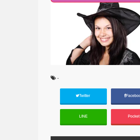
-
Twitter
Facebo
LINE
Pocke