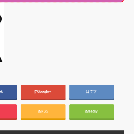
ok
Google+
はてブ
t
RSS
feedly