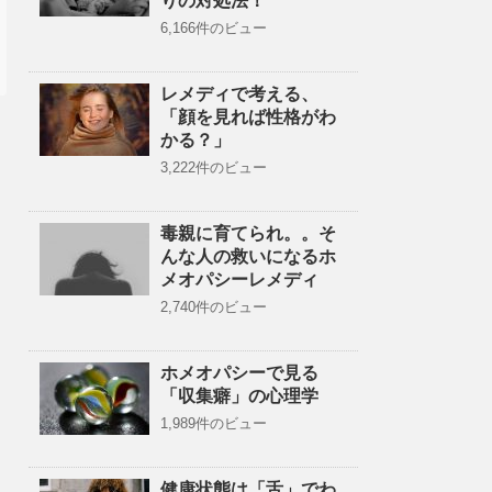
りの対処法！
6,166件のビュー
レメディで考える、
「顔を見れば性格がわ
かる？」
3,222件のビュー
毒親に育てられ。。そ
んな人の救いになるホ
メオパシーレメディ
2,740件のビュー
ホメオパシーで見る
「収集癖」の心理学
1,989件のビュー
健康状態は「舌」でわ