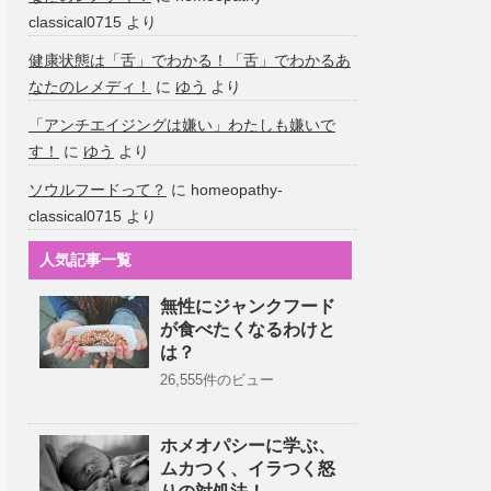
classical0715
より
健康状態は「舌」でわかる！「舌」でわかるあ
なたのレメディ！
に
ゆう
より
「アンチエイジングは嫌い」わたしも嫌いで
す！
に
ゆう
より
ソウルフードって？
に
homeopathy-
classical0715
より
人気記事一覧
無性にジャンクフード
が食べたくなるわけと
は？
26,555件のビュー
ホメオパシーに学ぶ、
ムカつく、イラつく怒