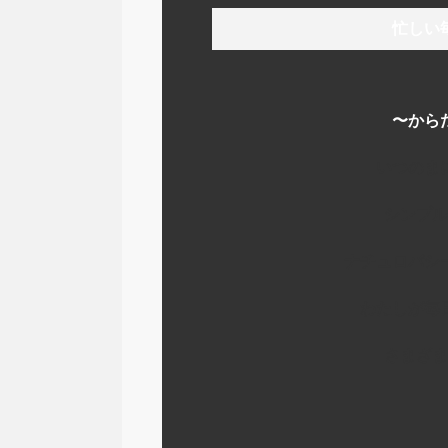
忙しい
〜から
いつのま
シンプル
ナチュロパシ
わたしが毎
さまざま