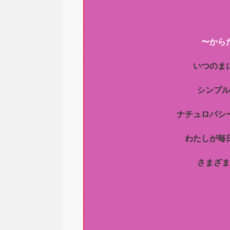
〜から
いつのま
シンプル
ナチュロパシ
わたしが毎
さまざま