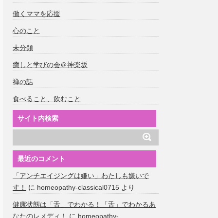
働くママを応援
心のこと
未分類
癒しと学びの会＠神楽坂
禅の話
食べること、飲むこと
サイト内検索
最近のコメント
「アンチエイジングは嫌い」わたしも嫌いで
す！
に
homeopathy-classical0715
より
健康状態は「舌」でわかる！「舌」でわかるあ
なたのレメディ！
に
homeopathy-