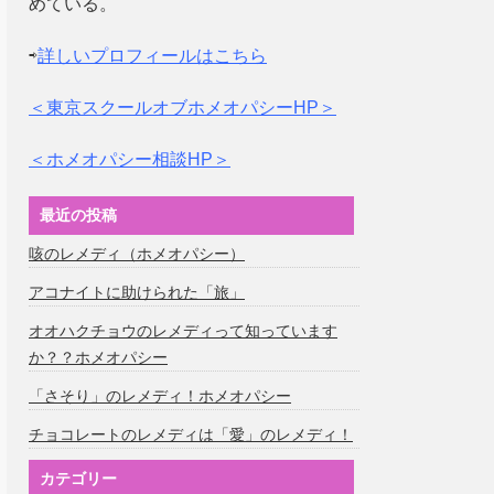
めている。
⇨
詳しいプロフィールはこちら
＜東京スクールオブホメオパシーHP＞
＜ホメオパシー相談HP＞
最近の投稿
咳のレメディ（ホメオパシー）
アコナイトに助けられた「旅」
オオハクチョウのレメディって知っています
か？？ホメオパシー
「さそり」のレメディ！ホメオパシー
チョコレートのレメディは「愛」のレメディ！
カテゴリー