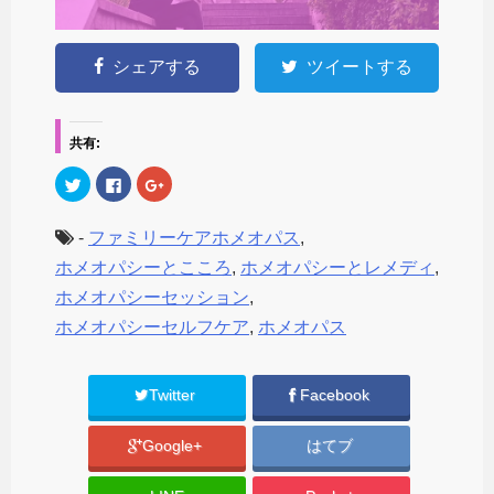
シェアする
ツイートする
共有:
ク
F
ク
リ
a
リ
ッ
c
ッ
ク
e
ク
し
b
し
-
ファミリーケアホメオパス
,
て
o
て
T
o
G
ホメオパシーとこころ
,
ホメオパシーとレメディ
,
w
k
o
i
で
o
ホメオパシーセッション
,
t
共
g
t
有
l
ホメオパシーセルフケア
,
ホメオパス
e
す
e
r
る
+
で
に
で
共
は
共
有
ク
有
(
リ
(
Twitter
Facebook
新
ッ
新
し
ク
し
い
し
い
Google+
はてブ
ウ
て
ウ
ィ
く
ィ
ン
だ
ン
ド
さ
ド