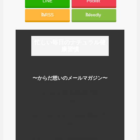
LINE
Pocket
ウ
い
ウ
で
(
で
開
新
開
き
し
き
RSS
feedly
ま
い
ま
す
ウ
す
)
ィ
)
ン
ド
ウ
で
忙しい毎日のナチュラル健
開
き
康習慣
ま
す
)
〜からだ想いのメールマガジン〜
いつのまにか毎日が元気で楽しく
なる
シンプルでナチュラルな暮らし方
を
ナチュロパシーの学校を運営して