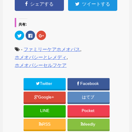
シェアする
ツイートする
共有:
ク
F
ク
リ
a
リ
ッ
c
ッ
ク
e
ク
し
b
し
-
ファミリーケアホメオパス
,
て
o
て
T
o
G
ホメオパシーとレメディ
,
w
k
o
i
で
o
ホメオパシーセルフケア
t
共
g
t
有
l
e
す
e
r
る
+
で
に
で
Twitter
Facebook
共
は
共
有
ク
有
(
リ
(
新
ッ
新
Google+
はてブ
し
ク
し
い
し
い
ウ
て
ウ
ィ
く
ィ
LINE
Pocket
ン
だ
ン
ド
さ
ド
ウ
い
ウ
で
(
で
RSS
feedly
開
新
開
き
し
き