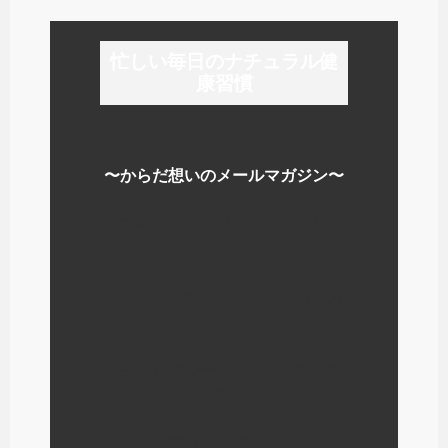
ま
い
ま
す
ウ
す
)
ィ
)
ン
ド
忙しい毎日のナチュラル健
ウ
で
康習慣
開
き
ま
す
)
〜からだ想いのメールマガジン〜
いつのまにか毎日が元気で楽しく
なる
シンプルでナチュラルな暮らし方
を
ナチュロパシーの学校を運営して
いる経験から
わたしが毎日少しずつやっている